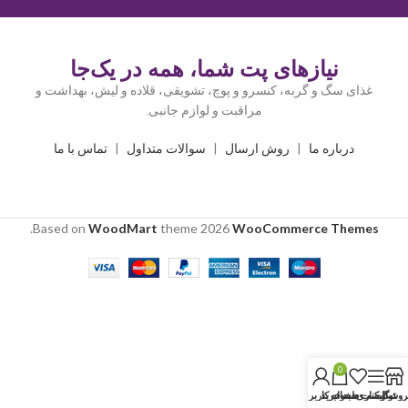
نیازهای پت شما، همه در یک‌جا
غذای سگ و گربه، کنسرو و پوچ، تشویقی، قلاده و لیش، بهداشت و
مراقبت و لوازم جانبی.
درباره ما
|
روش ارسال
|
سوالات متداول
|
تماس با ما
.
Based on
WoodMart
theme
2026
WooCommerce Themes
0
روشگاه
نوار کناری
لیست دلخواه
سبد خرید
حساب کاربری من