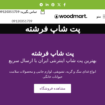
0
تماس بگیرید:
09120351739
منو
09120351739
پت شاپ فرشته
پت شاپ فرشته
بهترین پت شاپ اینترنتی ایران با ارسال سریع
انواع غذای سگ و گربه، تشویقی، لوازم جانبی و محصولات سلامت
حیوانات خانگی
مشاهده فروشگاه