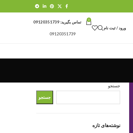
0
تماس بگیرید:
09120351739
ورود / ثبت نام
09120351739
جستجو
جستجو
نوشته‌های تازه