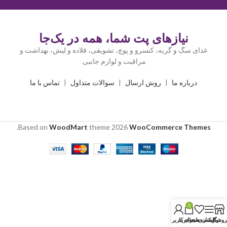
نیازهای پت شما، همه در یک‌جا
غذای سگ و گربه، کنسرو و پوچ، تشویقی، قلاده و لیش، بهداشت و
مراقبت و لوازم جانبی.
درباره ما
|
روش ارسال
|
سوالات متداول
|
تماس با ما
.
Based on
WoodMart
theme
2026
WooCommerce Themes
0
روشگاه
نوار کناری
لیست دلخواه
سبد خرید
حساب کاربری من