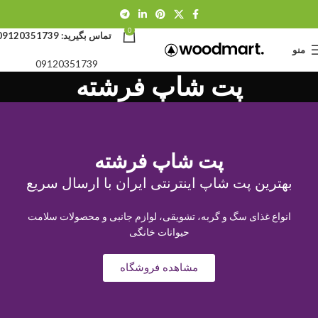
0
تماس بگیرید:
09120351739
منو
09120351739
پت شاپ فرشته
پت شاپ فرشته
بهترین پت شاپ اینترنتی ایران با ارسال سریع
انواع غذای سگ و گربه، تشویقی، لوازم جانبی و محصولات سلامت
حیوانات خانگی
مشاهده فروشگاه