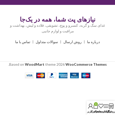
نیازهای پت شما، همه در یک‌جا
غذای سگ و گربه، کنسرو و پوچ، تشویقی، قلاده و لیش، بهداشت و
مراقبت و لوازم جانبی.
درباره ما
|
روش ارسال
|
سوالات متداول
|
تماس با ما
.
Based on
WoodMart
theme
2026
WooCommerce Themes
0
روشگاه
نوار کناری
لیست دلخواه
سبد خرید
حساب کاربری من