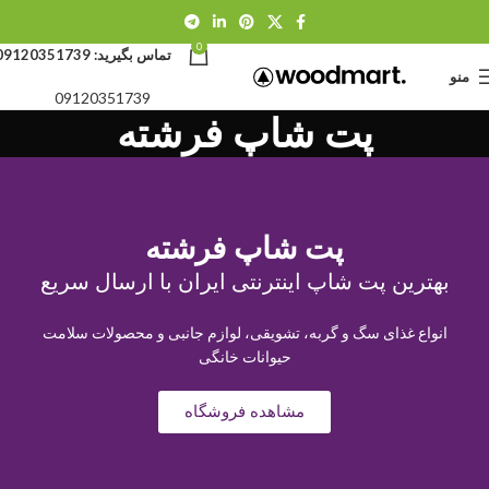
0
تماس بگیرید:
09120351739
منو
09120351739
پت شاپ فرشته
پت شاپ فرشته
بهترین پت شاپ اینترنتی ایران با ارسال سریع
انواع غذای سگ و گربه، تشویقی، لوازم جانبی و محصولات سلامت
حیوانات خانگی
مشاهده فروشگاه