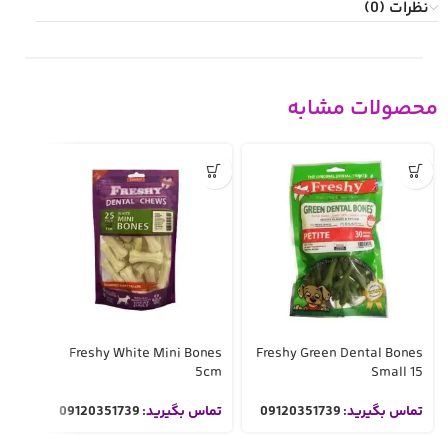
نظرات (0)
محصولات مشابه
تمام 
ده
icks
Freshy White Mini Bones
Freshy Green Dental Bones
00g
5cm
Small 15
تماس بگیرید:
09120351739
تماس بگیرید:
09120351739
تما