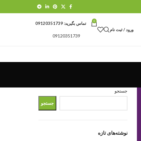
0
تماس بگیرید:
09120351739
ورود / ثبت نام
09120351739
جستجو
جستجو
نوشته‌های تازه