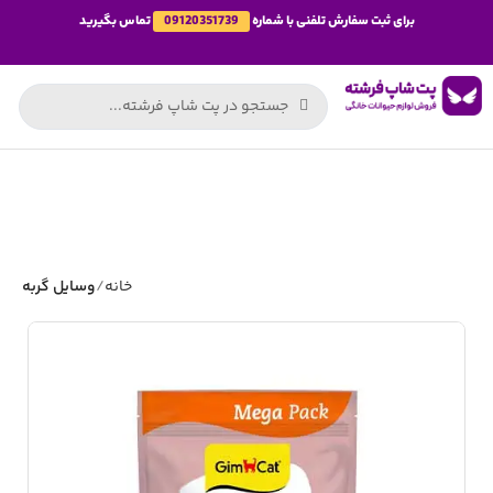
برای ثبت سفارش تلفنی با شماره
09120351739
تماس بگیرید
خانه
وسایل گربه