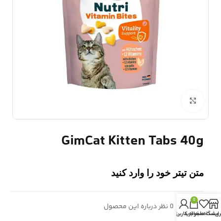
برای بزرگنمایی کلیک کنید
GimCat Kitten Tabs 40g
متن تیتر خود را وارد کنید
0
0
0 نظر درباره این محصول
روشگاه
لیست دلخواه
سبد خرید
حساب کاربری من