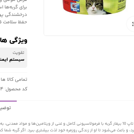
برای گربه‌ها 
درخشندگی پوس
حفظ سلامت قل
برای بزرگنمایی کلیک کنید
ویژگی ها:
تقویت
سیستم ایمن
تمامی کالا ها 
کد محصول: 8711231109074
توضیح
قرص تاپ 10 بیفار گربه با فرمولاسیونی کامل و غنی از ویتامین‌ها و مواد مع
 و باعث می‌شود تا او از زندگی روزمره خود لذت بیشتری ببرد. اگر گربه شما کم‌تحرک یا بی‌حوصله به نظر می‌ر