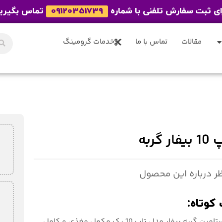
ای ثبت سفارش تلفنی با شماره
09120351739
تماس بگیری
مقالات
تماس با ما
خدمات گرومینگ
گربه
کوتاه:
قرص مولتی ویتامین گربه بیفار مدل تاپ 10 یک مکمل مغذی و کامل