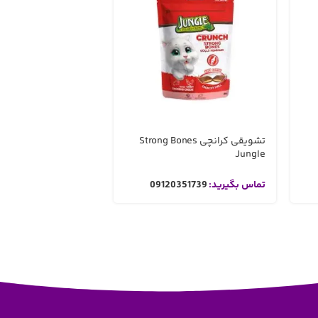
تشویقی کرانچی Strong Bones
سوسیس گربه 10 عددی Bioline
Jungle
تماس بگیرید:
09120351739
تماس بگیرید:
351739