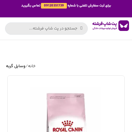
برای ثبت سفارش تلفنی با شماره
09120351739
تماس بگیرید
خانه
وسایل گربه