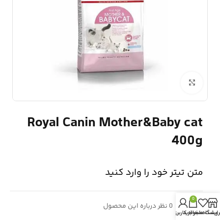
برای بزرگنمایی کلیک کنید
Royal Canin Mother&Baby cat
400g
متن تیتر خود را وارد کنید
0
0
0 نظر درباره این محصول
روشگاه
لیست دلخواه
سبد خرید
حساب کاربری من