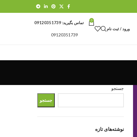
0
تماس بگیرید:
09120351739
ورود / ثبت نام
09120351739
جستجو
جستجو
نوشته‌های تازه