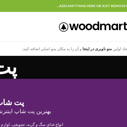
ADD ANYTHING HERE OR JUST REMOVE I
جاد اولین
منو ناوبری در اینجا
و آن را به مکان منو اصلی اضافه کنید.
پت
پت شاپ
بهترین پت شاپ اینترنت
انواع غذای سگ و گربه، تشویقی، لوازم