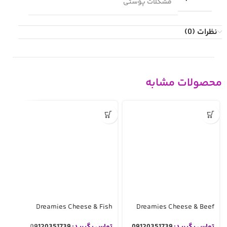
مشکلات پوستی
نظرات (0)
محصولات مشابه
ken
Dreamies Cheese & Fish
Dreamies Cheese & Beef
تماس بگیرید:
09120351739
تماس بگیرید:
09120351739
تما