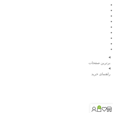
فروش ویژه
مقالات
درباره ما
تماس با ما
صفحه اصلی
فروش ویژه
مقالات
درباره ما
تماس با ما
برترین صفحات
راهنمای خرید
شماره تلفن:
09120351739
0