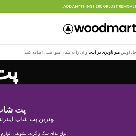
ADD ANYTHING HERE OR JUST REMOVE I
جاد اولین
منو ناوبری در اینجا
و آن را به مکان منو اصلی اضافه کنید.
پت
پت شاپ
بهترین پت شاپ اینترنت
انواع غذای سگ و گربه، تشویقی، لوازم