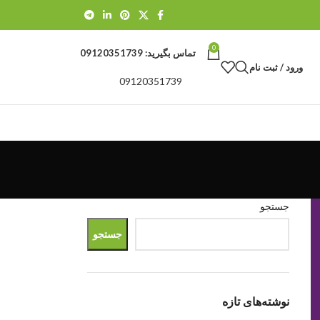
0
تماس بگیرید:
09120351739
ورود / ثبت نام
09120351739
جستجو
جستجو
نوشته‌های تازه