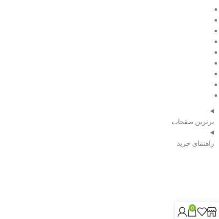
فروش ویژه
مقالات
درباره ما
تماس با ما
صفحه اصلی
فروش ویژه
مقالات
درباره ما
تماس با ما
برترین صفحات
راهنمای خرید
شماره تلفن:
09120351739
0