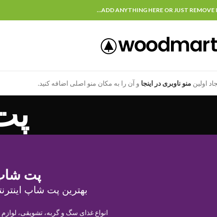
ADD ANYTHING HERE OR JUST REMOVE I
جاد اولین
منو ناوبری در اینجا
و آن را به مکان منو اصلی اضافه کنید.
پت
پت شاپ
بهترین پت شاپ اینترنت
انواع غذای سگ و گربه، تشویقی، لوازم