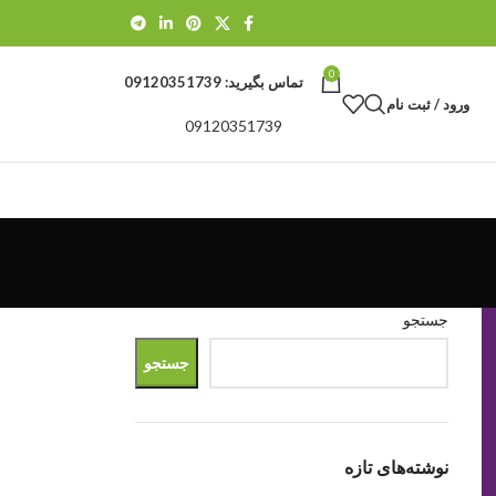
0
تماس بگیرید:
09120351739
ورود / ثبت نام
09120351739
جستجو
جستجو
نوشته‌های تازه