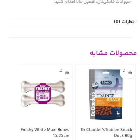
حیوانات خانگی‌تان، همین حالا اقدام کنید!
نظرات (0)
محصولات مشابه
تمام ش
تمام ش
ده
ده
ones
Freshy White Maxi Bones
Dr.Clauder’sTrainee Snack
5cm
15.25cm
Duck 80g