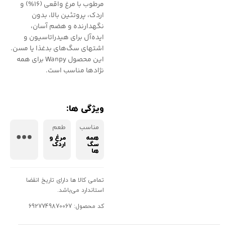
مرطوب با مرغ واقعی (۱۶%) و
اردک، پروتئین بالا، بدون
نگهدارنده و هضم آسان،
ایده‌آل برای هیدراتاسیون و
اشتهای سگ‌های بدغذا یا مسن.
این محصول Wanpy برای همه
نژادها مناسب است.
ویژگی ها:
مناسب
طعم
همه
مرغ و
سگ
اردک
ها
تمامی کالا ها دارای تاریخ انقضا
استاندارد می‌باشد.
کد محصول: 6927749870067