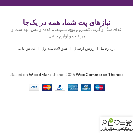
نیازهای پت شما، همه در یک‌جا
غذای سگ و گربه، کنسرو و پوچ، تشویقی، قلاده و لیش، بهداشت و
مراقبت و لوازم جانبی.
درباره ما
|
روش ارسال
|
سوالات متداول
|
تماس با ما
.
Based on
WoodMart
theme
2026
WooCommerce Themes
0
روشگاه
نوار کناری
لیست دلخواه
سبد خرید
حساب کاربری من