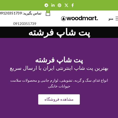
0
تماس بگیرید:
09120351739
منو
09120351739
پت شاپ فرشته
پت شاپ فرشته
بهترین پت شاپ اینترنتی ایران با ارسال سریع
انواع غذای سگ و گربه، تشویقی، لوازم جانبی و محصولات سلامت
حیوانات خانگی
مشاهده فروشگاه