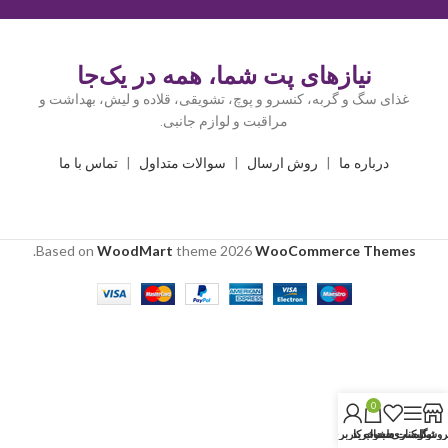
نیازهای پت شما، همه در یک‌جا
غذای سگ و گربه، کنسرو و پوچ، تشویقی، قلاده و لیش، بهداشت و
مراقبت و لوازم جانبی.
درباره ما
|
روش ارسال
|
سوالات متداول
|
تماس با ما
.
Based on
WoodMart
theme
2026
WooCommerce Themes
0
روشگاه
نوار کناری
لیست دلخواه
سبد خرید
حساب کاربری من