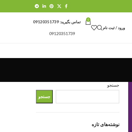
0
تماس بگیرید:
09120351739
ورود / ثبت نام
09120351739
جستجو
جستجو
نوشته‌های تازه