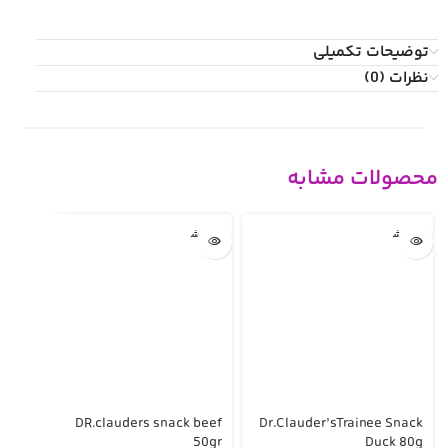
توضیحات تکمیلی
نظرات (0)
محصولات مشابه
تمام ش
تمام ش
ده
ده
ones
DR.clauders snack beef
Dr.Clauder’sTrainee Snack
l 15
50gr
Duck 80g