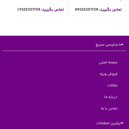
تماس بگیرید:
09120351739
تماس بگیرید:
09120351739
تما
دسترسی سریع
صفحه اصلی
فروش ویژه
مقالات
درباره ما
تماس با ما
برترین صفحات