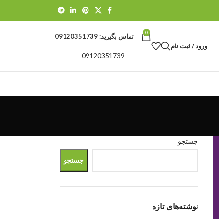
0
تماس بگیرید:
09120351739
ورود / ثبت نام
09120351739
جستجو
جستجو
نوشته‌های تازه