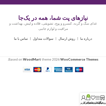
نیازهای پت شما، همه در یک‌جا
غذای سگ و گربه، کنسرو و پوچ، تشویقی، قلاده و لیش، بهداشت و
مراقبت و لوازم جانبی.
درباره ما
|
روش ارسال
|
سوالات متداول
|
تماس با ما
.
Based on
WoodMart
theme
2026
WooCommerce Themes
0
روشگاه
نوار کناری
لیست دلخواه
سبد خرید
حساب کاربری من