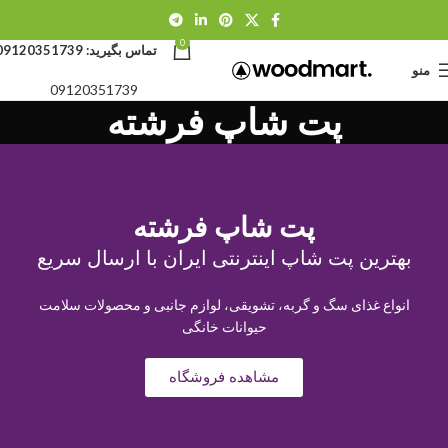
0
تماس بگیرید:
09120351739
منو
09120351739
پت شاپ فرشته
پت شاپ فرشته
بهترین پت شاپ اینترنتی ایران با ارسال سریع
انواع غذای سگ و گربه، تشویقی، لوازم جانبی و محصولات سلامت
حیوانات خانگی
مشاهده فروشگاه