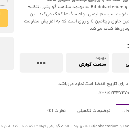
Lactobacillus و Bifidobacterium به بهبود سلامت گوارشی، تنظیم
تقویت سیستم ایمنی توله سگ‌ها کمک می‌کند. این
ا
محصول همچنین حاوی ویتامین C و روی است که به افزایش مقاومت
یماری‌ها کمک می‌کند.
بهبود
ی
سلامت گوارش
دارای تاریخ انقضا استاندارد می‌باشد.
توضیحات تکمیلی
نظرات (0)
ات
خمیر پروبیوتیک توله سگ برند مرو با ترکیبات طبیعی از پروبیوتیک‌های Lactobacillus و Bifidobacterium ب