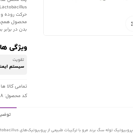
حرکت روده و 
برای بزرگنمایی کلیک کنید
بدن در برابر ب
ویژگی ها:
تقویت
سیستم ایمن
تمامی کالا ها 
کد محصول: 5391523472708
توضیح