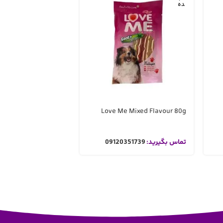
ده
ده
Me Soft Crunchy 60g
Love Me Mixed Flavour 80g
تماس بگیرید:
09120351739
تماس بگیرید:
351739