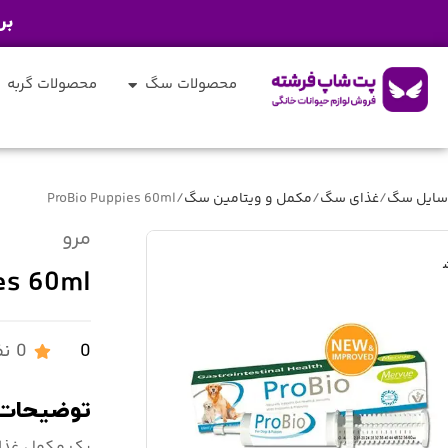
بر
محصولات سگ
محصولات گربه
سایل سگ
غذای سگ
مکمل و ویتامین سگ
ProBio Puppies 60ml
مرو
es 60ml
0
0 نظر درباره این محصول
توضیحات 
یک مکمل غذای