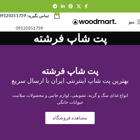
0
تماس بگیرید:
09120351739
منو
09120351739
پت شاپ فرشته
پت شاپ فرشته
بهترین پت شاپ اینترنتی ایران با ارسال سریع
انواع غذای سگ و گربه، تشویقی، لوازم جانبی و محصولات سلامت
حیوانات خانگی
مشاهده فروشگاه