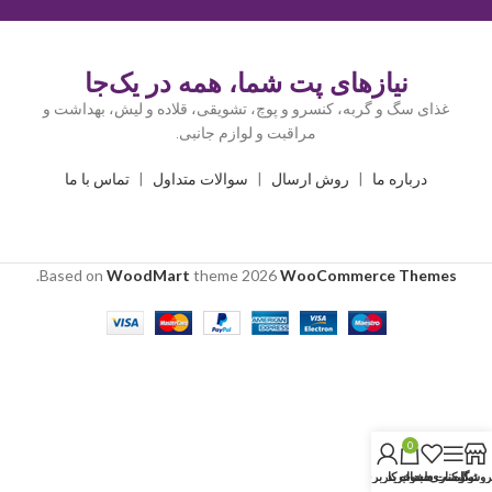
نیازهای پت شما، همه در یک‌جا
غذای سگ و گربه، کنسرو و پوچ، تشویقی، قلاده و لیش، بهداشت و
مراقبت و لوازم جانبی.
درباره ما
|
روش ارسال
|
سوالات متداول
|
تماس با ما
.
Based on
WoodMart
theme
2026
WooCommerce Themes
0
روشگاه
نوار کناری
لیست دلخواه
سبد خرید
حساب کاربری من