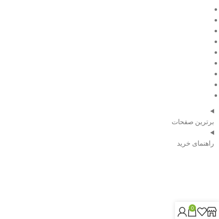
فروش ویژه
مقالات
درباره ما
تماس با ما
صفحه اصلی
فروش ویژه
مقالات
درباره ما
تماس با ما
برترین صفحات
راهنمای خرید
شماره تلفن:
09120351739
0