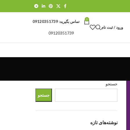
0
تماس بگیرید:
09120351739
ورود / ثبت نام
09120351739
جستجو
جستجو
نوشته‌های تازه