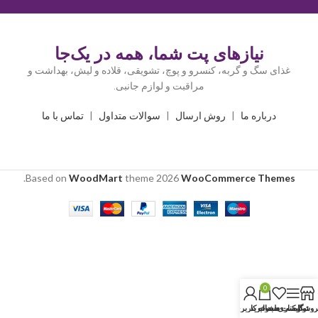
نیازهای پت شما، همه در یک‌جا
غذای سگ و گربه، کنسرو و پوچ، تشویقی، قلاده و لیش، بهداشت و
مراقبت و لوازم جانبی.
درباره ما
|
روش ارسال
|
سوالات متداول
|
تماس با ما
.
Based on
WoodMart
theme
2026
WooCommerce Themes
0
روشگاه
نوار کناری
لیست دلخواه
سبد خرید
حساب کاربری من