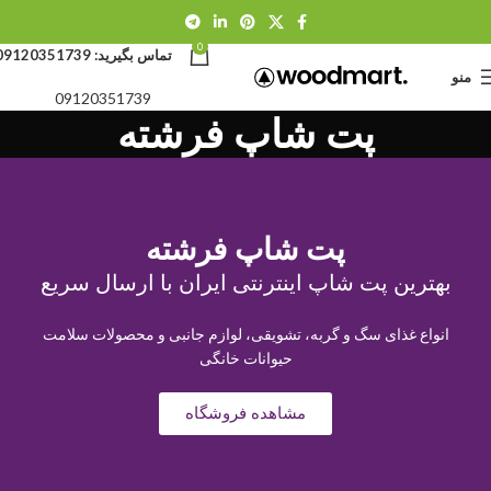
0
تماس بگیرید:
09120351739
منو
09120351739
پت شاپ فرشته
پت شاپ فرشته
بهترین پت شاپ اینترنتی ایران با ارسال سریع
انواع غذای سگ و گربه، تشویقی، لوازم جانبی و محصولات سلامت
حیوانات خانگی
مشاهده فروشگاه