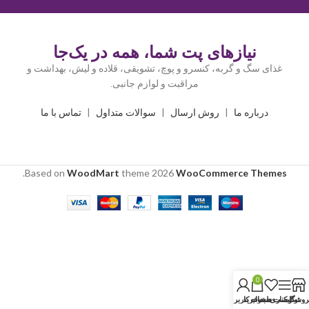
نیازهای پت شما، همه در یک‌جا
غذای سگ و گربه، کنسرو و پوچ، تشویقی، قلاده و لیش، بهداشت و
مراقبت و لوازم جانبی.
درباره ما
|
روش ارسال
|
سوالات متداول
|
تماس با ما
.
Based on
WoodMart
theme
2026
WooCommerce Themes
0
روشگاه
نوار کناری
لیست دلخواه
سبد خرید
حساب کاربری من