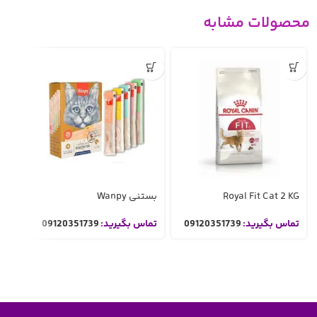
محصولات مشابه
تمام 
ده
Royal Fit Cat 2 KG
بستنی Wanpy
تشو
گربه
و عل
تماس بگیرید:
09120351739
تماس بگیرید:
09120351739
تما