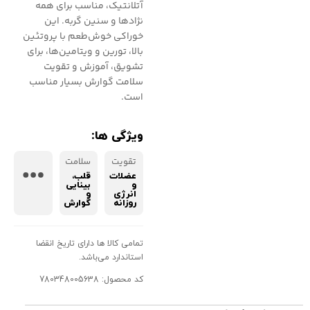
آتلانتیک، مناسب برای همه
نژادها و سنین گربه. این
خوراکی خوش‌طعم با پروتئین
بالا، تورین و ویتامین‌ها، برای
تشویق، آموزش و تقویت
سلامت گوارش بسیار مناسب
است.
ویژگی ها:
تقویت
سلامت
عضلات
قلب،
و
بینایی
انرژی
و
روزانه
گوارش
تمامی کالا ها دارای تاریخ انقضا
استاندارد می‌باشد.
کد محصول: 780348005638