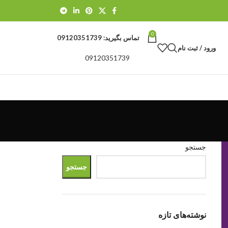
0
تماس بگیرید:
09120351739
ورود / ثبت نام
09120351739
جستجو
جستجو
نوشته‌های تازه