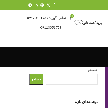
0
تماس بگیرید:
09120351739
ورود / ثبت نام
09120351739
جستجو
جستجو
نوشته‌های تازه