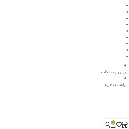
فروش ویژه
مقالات
درباره ما
تماس با ما
صفحه اصلی
فروش ویژه
مقالات
درباره ما
تماس با ما
برترین صفحات
راهنمای خرید
شماره تلفن:
09120351739
0