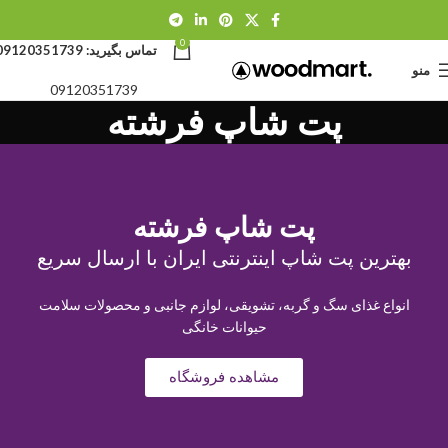
0
تماس بگیرید:
09120351739
منو
09120351739
پت شاپ فرشته
پت شاپ فرشته
بهترین پت شاپ اینترنتی ایران با ارسال سریع
انواع غذای سگ و گربه، تشویقی، لوازم جانبی و محصولات سلامت
حیوانات خانگی
مشاهده فروشگاه