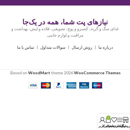
نیازهای پت شما، همه در یک‌جا
غذای سگ و گربه، کنسرو و پوچ، تشویقی، قلاده و لیش، بهداشت و
مراقبت و لوازم جانبی.
درباره ما
|
روش ارسال
|
سوالات متداول
|
تماس با ما
.
Based on
WoodMart
theme
2026
WooCommerce Themes
0
روشگاه
نوار کناری
لیست دلخواه
سبد خرید
حساب کاربری من