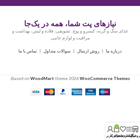
نیازهای پت شما، همه در یک‌جا
غذای سگ و گربه، کنسرو و پوچ، تشویقی، قلاده و لیش، بهداشت و
مراقبت و لوازم جانبی.
درباره ما
|
روش ارسال
|
سوالات متداول
|
تماس با ما
.
Based on
WoodMart
theme
2026
WooCommerce Themes
0
روشگاه
نوار کناری
لیست دلخواه
سبد خرید
حساب کاربری من