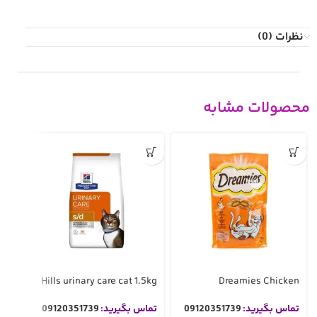
نظرات (0)
محصولات مشابه
تمام 
ده
cken
Hills urinary care cat 1.5kg
Dreamies Chicken
i80g
تماس بگیرید:
09120351739
تماس بگیرید:
09120351739