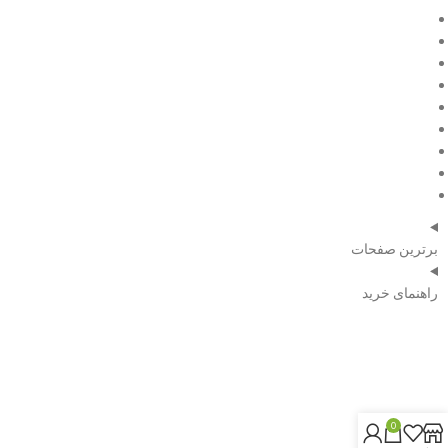
فروش ویژه
مقالات
درباره ما
تماس با ما
صفحه اصلی
فروش ویژه
مقالات
درباره ما
تماس با ما
برترین صفحات
راهنمای خرید
شماره تلفن:
09120351739
0