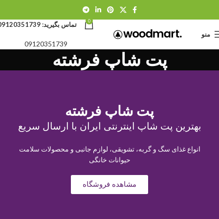
0
تماس بگیرید:
09120351739
منو
09120351739
پت شاپ فرشته
پت شاپ فرشته
بهترین پت شاپ اینترنتی ایران با ارسال سریع
انواع غذای سگ و گربه، تشویقی، لوازم جانبی و محصولات سلامت
حیوانات خانگی
مشاهده فروشگاه