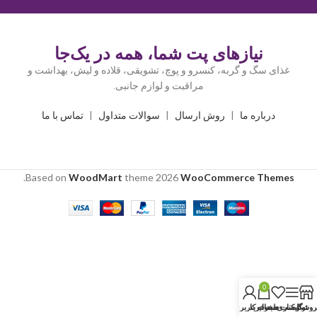
نیازهای پت شما، همه در یک‌جا
غذای سگ و گربه، کنسرو و پوچ، تشویقی، قلاده و لیش، بهداشت و
مراقبت و لوازم جانبی.
درباره ما
|
روش ارسال
|
سوالات متداول
|
تماس با ما
.
Based on
WoodMart
theme
2026
WooCommerce Themes
0
روشگاه
نوار کناری
لیست دلخواه
سبد خرید
حساب کاربری من