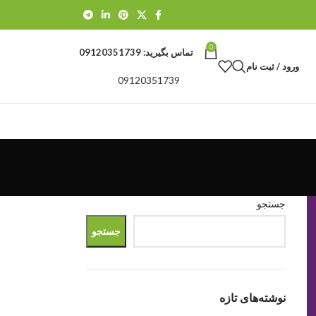
0
تماس بگیرید:
09120351739
ورود / ثبت نام
09120351739
جستجو
جستجو
نوشته‌های تازه