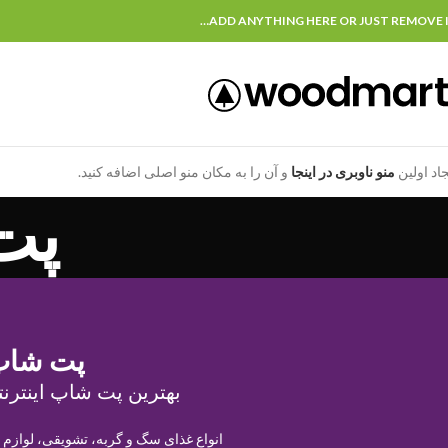
ADD ANYTHING HERE OR JUST REMOVE I
جاد اولین
منو ناوبری در اینجا
و آن را به مکان منو اصلی اضافه کنید.
پت
پت شاپ
بهترین پت شاپ اینترنت
انواع غذای سگ و گربه، تشویقی، لوازم