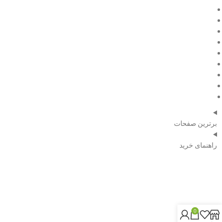
فروش ویژه
مقالات
درباره ما
تماس با ما
صفحه اصلی
فروش ویژه
مقالات
درباره ما
تماس با ما
برترین صفحات
راهنمای خرید
شماره تلفن:
09120351739
0