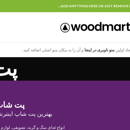
ADD ANYTHING HERE OR JUST REMOVE I
جاد اولین
منو ناوبری در اینجا
و آن را به مکان منو اصلی اضافه کنید.
پت
پت شاپ
بهترین پت شاپ اینترنت
انواع غذای سگ و گربه، تشویقی، لوازم