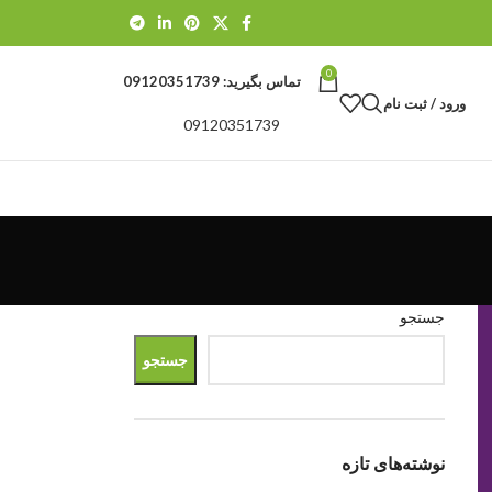
0
تماس بگیرید:
09120351739
ورود / ثبت نام
09120351739
جستجو
جستجو
نوشته‌های تازه