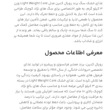
غذای خشک سگ برند رویال کنین مدل Light Weight Care وزن
۳ کیلو گرم، به طور اختصاصی برای سگ‌ های نژاد کوچک طراحی
شده است که نیاز به کنترل وزن و حفظ تحرک بالا دارند. این
محصول با طعمی لذیذ و ترکیبات علمی، ضمن تأمین نیاز های
تغذیه ‌ای کامل، به حفظ وزن مناسب و تقویت مفاصل کمک می‌
کند تا سگ شما سرزنده، چابک و سالم باقی بماند. هر وعده از
این غذا سرشار از مواد مغذی ضروری است تا پت شما همیشه پر
انرژی و شاداب باشد.
معرفی اطلاعات محصول
رویال کنین، برند معتبر فرانسوی و پیشرو در تولید غذای
تخصصی حیوانات خانگی، از سال ۱۹۶۸ با تحقیق و توسعه
فرمول‌ های علمی، همواره در راستای بهبود کیفیت زندگی پت
‌ها تلاش کرده است. غذای خشک Light Weight Care در بسته‌
بندی ۳ کیلو گرمی عرضه شده و مناسب سگ‌ های بالغ نژاد
کوچک بالای ۱۰ ماه است که مستعد افزایش وزن هستند یا نیاز
به مراقبت ویژه از مفاصل خود دارند. این ترکیب با درصد
متعادل کالری و پروتئین، باعث حفظ توده عضلانی و کاهش
ذخیره چربی می ‌شود. وجود مواد مؤثر برای سلامت مفاصل،