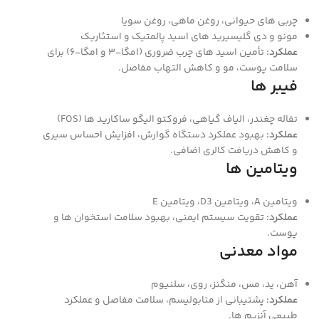
چربی‌ های حیوانی، روغن ماهی، روغن سویا
مونو و دی‌ گلیسیرید های اسید پالمتیک و استئاریک
عملکرد:
تأمین اسید های چرب ضروری (امگا-۳ و امگا-۶) برای
سلامت پوست، مو و کاهش التهاب مفاصل.
فیبر ها
تفاله چغندر، الیاف گیاهی، فروکتو الیگو ساکارید ها (FOS)
عملکرد:
بهبود عملکرد دستگاه گوارش، افزایش احساس سیری
و کاهش دریافت کالری اضافی.
ویتامین‌ ها
ویتامین A، ویتامین D3، ویتامین E
عملکرد:
تقویت سیستم ایمنی، بهبود سلامت استخوان‌ ها و
پوست.
مواد معدنی
آهن، ید، مس، منگنز، روی، سلنیوم
عملکرد:
پشتیبانی از متابولیسم، سلامت مفاصل و عملکرد
طبیعی آنزیم‌ ها.