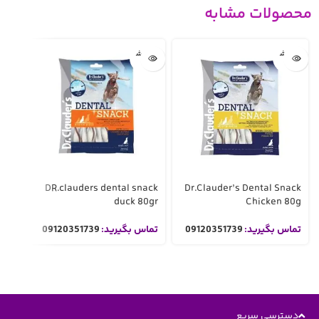
محصولات مشابه
تمام ش
تمام ش
ده
ده
ones
DR.clauders dental snack
Dr.Clauder’s Dental Snack
5cm
duck 80gr
Chicken 80g
تماس بگیرید:
09120351739
تماس بگیرید:
09120351739
تما
دسترسی سریع