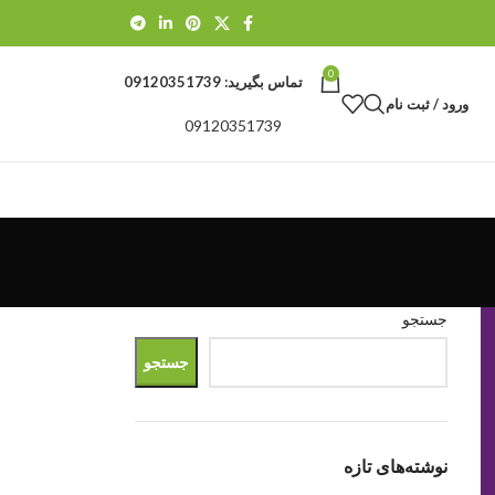
0
تماس بگیرید:
09120351739
ورود / ثبت نام
09120351739
جستجو
جستجو
نوشته‌های تازه