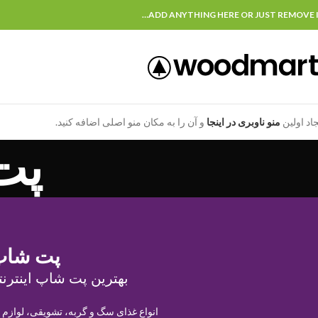
ADD ANYTHING HERE OR JUST REMOVE I
جاد اولین
منو ناوبری در اینجا
و آن را به مکان منو اصلی اضافه کنید.
پت
پت شاپ
بهترین پت شاپ اینترنت
انواع غذای سگ و گربه، تشویقی، لوازم