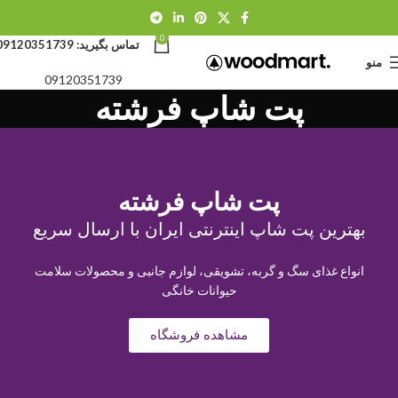
0
تماس بگیرید:
09120351739
منو
09120351739
پت شاپ فرشته
پت شاپ فرشته
بهترین پت شاپ اینترنتی ایران با ارسال سریع
انواع غذای سگ و گربه، تشویقی، لوازم جانبی و محصولات سلامت
حیوانات خانگی
مشاهده فروشگاه