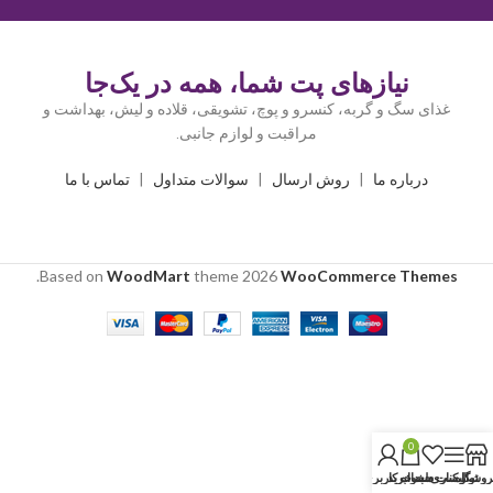
نیازهای پت شما، همه در یک‌جا
غذای سگ و گربه، کنسرو و پوچ، تشویقی، قلاده و لیش، بهداشت و
مراقبت و لوازم جانبی.
درباره ما
|
روش ارسال
|
سوالات متداول
|
تماس با ما
.
Based on
WoodMart
theme
2026
WooCommerce Themes
0
روشگاه
نوار کناری
لیست دلخواه
سبد خرید
حساب کاربری من