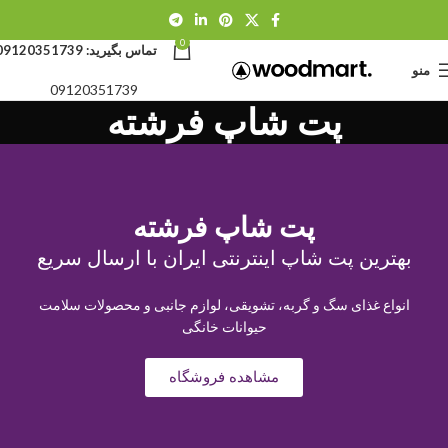
0
تماس بگیرید:
09120351739
منو
09120351739
پت شاپ فرشته
پت شاپ فرشته
بهترین پت شاپ اینترنتی ایران با ارسال سریع
انواع غذای سگ و گربه، تشویقی، لوازم جانبی و محصولات سلامت
حیوانات خانگی
مشاهده فروشگاه