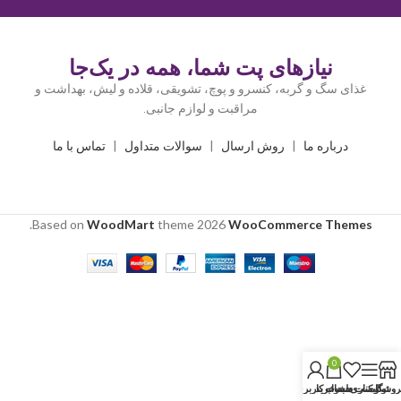
نیازهای پت شما، همه در یک‌جا
غذای سگ و گربه، کنسرو و پوچ، تشویقی، قلاده و لیش، بهداشت و
مراقبت و لوازم جانبی.
درباره ما
|
روش ارسال
|
سوالات متداول
|
تماس با ما
.
Based on
WoodMart
theme
2026
WooCommerce Themes
0
روشگاه
نوار کناری
لیست دلخواه
سبد خرید
حساب کاربری من