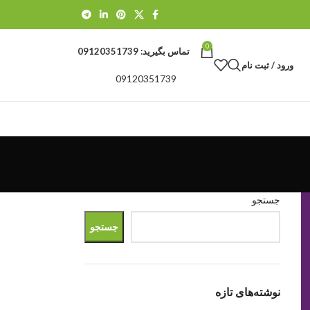
0
تماس بگیرید:
09120351739
ورود / ثبت نام
09120351739
جستجو
جستجو
نوشته‌های تازه