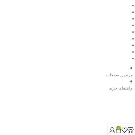
فروش ویژه
مقالات
درباره ما
تماس با ما
صفحه اصلی
فروش ویژه
مقالات
درباره ما
تماس با ما
برترین صفحات
راهنمای خرید
شماره تلفن:
09120351739
0